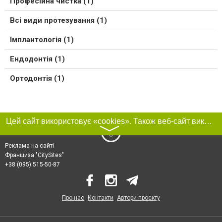
Професійна чистка (1)
Всі види протезування (1)
Імплантологія (1)
Ендодонтія (1)
Ортодонтія (1)
Цей сайт використовує «cookies». Також веб-сайт використовує інтернет-сервіс для збору технічних даних стосовно відвідувачів з метою отримання маркетингової та статистичної інформації. Умови обробки даних відвідувачів сайту див.
〉
Реклама на сайті
Франшиза "CitySites"
+38 (095) 515-50-87
Про нас
Контакти
Автори проєкту