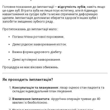
Головне показання до імплантації —
відсутність зубів
, навіть якщо
це один зуб. Втрата зуба не лише псує естетику, але й підвищує
навантаження на сусідні зуби та може спричинити деформацію
щелепи. Імплантація допомагає зберегти здоров'я інших зубів і
запобігти зміщенню зубного ряду.
Протипоказань до імплантації мало:
Погана гігієна ротової порожнини.
Деякі рідкісні захворювання кісток.
Важка форма цукрового діабету.
Деякі аутоімунні захворювання.
Процедура не має вікових обмежень.
Як проходить імплантація?
Консультація та планування:
лікар оцінює стан пацієнта та
складає індивідуальний план лікування.
Вживлення імплантата:
хірургічна операція триває до 40
хвилин і є безболісною.