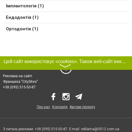
Імплантологія (1)
Ендодонтія (1)
Ортодонтія (1)
Цей сайт використовує «cookies». Також веб-сайт використовує інтернет-сервіс для збору технічних даних стосовно відвідувачів з метою отримання маркетингової та статистичної інформації. Умови обробки даних відвідувачів сайту див.
〉
Реклама на сайті
Франшиза "CitySites"
+38 (095) 515-50-87
Про нас
Контакти
Автори проєкту
З питань реклами: +38 (095) 515-50-87. E-mail:
reklama@0512.com.ua