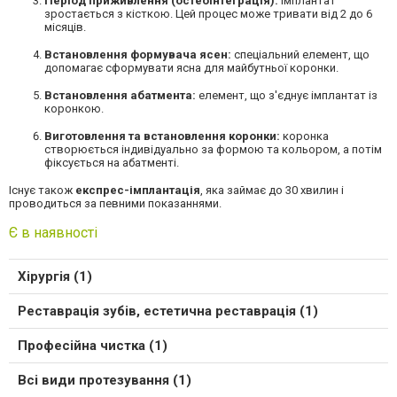
Період приживлення (остеоінтеграція):
імплантат
зростається з кісткою. Цей процес може тривати від 2 до 6
місяців.
Встановлення формувача ясен:
спеціальний елемент, що
допомагає сформувати ясна для майбутньої коронки.
Встановлення абатмента:
елемент, що з'єднує імплантат із
коронкою.
Виготовлення та встановлення коронки:
коронка
створюється індивідуально за формою та кольором, а потім
фіксується на абатменті.
Існує також
експрес-імплантація
, яка займає до 30 хвилин і
проводиться за певними показаннями.
Є в наявності
Хірургія (1)
Реставрація зубів, естетична реставрація (1)
Професійна чистка (1)
Всі види протезування (1)